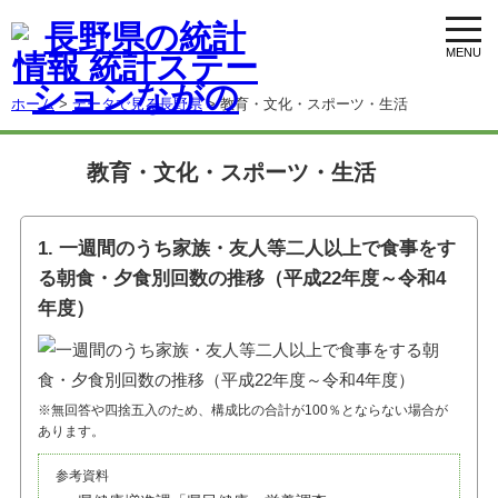
toggl
navig
ホーム
>
データで見る長野県
> 教育・文化・スポーツ・生活
教育・文化・スポーツ・生活
1. 一週間のうち家族・友人等二人以上で食事をす
る朝食・夕食別回数の推移（平成22年度～令和4
年度）
※無回答や四捨五入のため、構成比の合計が100％とならない場合が
あります。
参考資料