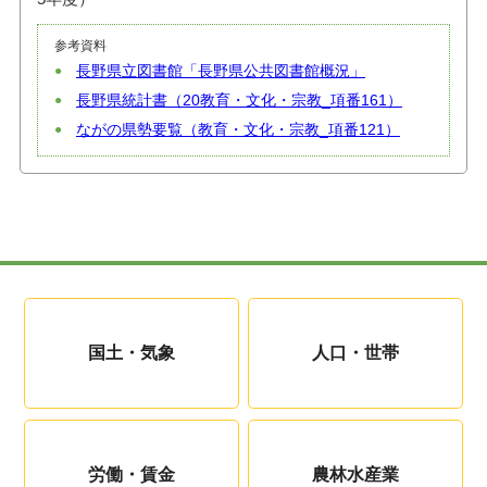
参考資料
長野県立図書館「長野県公共図書館概況」
長野県統計書（20教育・文化・宗教_項番161）
ながの県勢要覧（教育・文化・宗教_項番121）
国土・気象
人口・世帯
労働・賃金
農林水産業