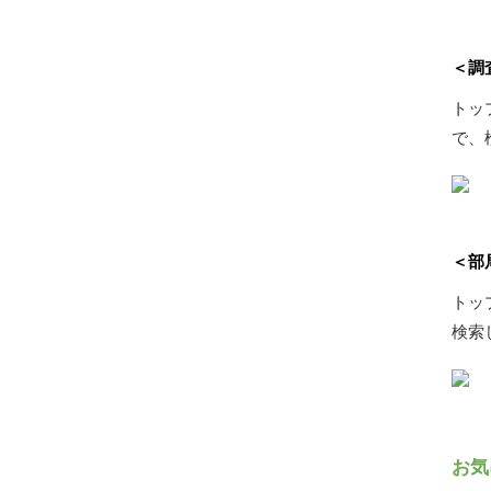
＜調
トッ
で、
＜部
トッ
検索
お気