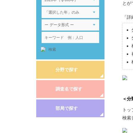
とが
「詳
分野で探す
調査名で探す
＜分
部局で探す
トッ
検索