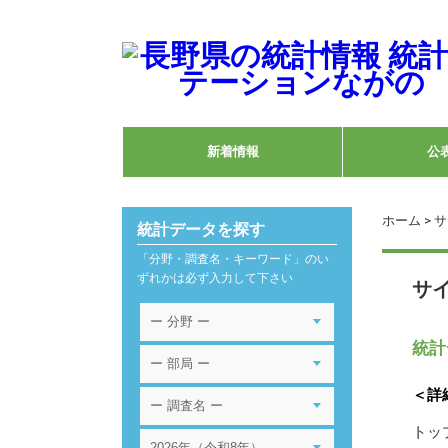
新着情報
公
ホーム
> 
統計データを探す
「分野・調査名・キーワード」のい
ずれかは必ず入力して下さい
サ
統計
＜詳
トッ