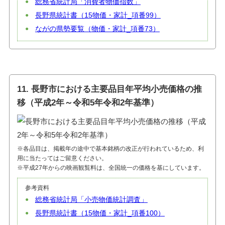
総務省統計局「消費者物価指数」
長野県統計書（15物価・家計_項番99）
ながの県勢要覧（物価・家計_項番73）
11. 長野市における主要品目年平均小売価格の推
移（平成2年～令和5年令和2年基準）
※各品目は、掲載年の途中で基本銘柄の改正が行われているため、利
用に当たってはご留意ください。
※平成27年からの映画観覧料は、全国統一の価格を基にしています。
参考資料
総務省統計局「小売物価統計調査」
長野県統計書（15物価・家計_項番100）