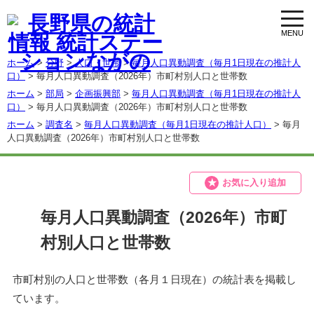
toggl
navig
ホーム
>
分野
>
人口・世帯
>
毎月人口異動調査（毎月1日現在の推計人
口）
> 毎月人口異動調査（2026年）市町村別人口と世帯数
ホーム
>
部局
>
企画振興部
>
毎月人口異動調査（毎月1日現在の推計人
口）
> 毎月人口異動調査（2026年）市町村別人口と世帯数
ホーム
>
調査名
>
毎月人口異動調査（毎月1日現在の推計人口）
> 毎月
人口異動調査（2026年）市町村別人口と世帯数
お気に入り追加
毎月人口異動調査（2026年）市町
村別人口と世帯数
市町村別の人口と世帯数（各月１日現在）の統計表を掲載し
ています。