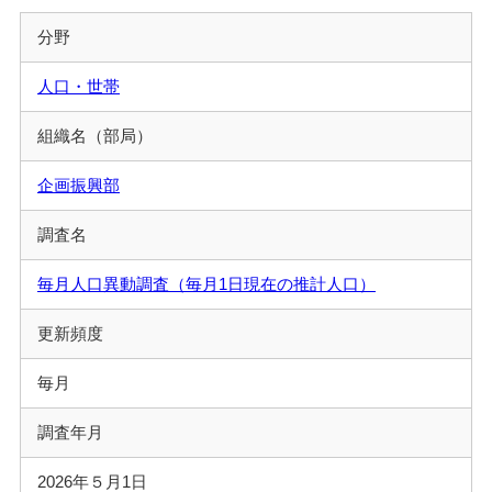
分野
人口・世帯
組織名（部局）
企画振興部
調査名
毎月人口異動調査（毎月1日現在の推計人口）
更新頻度
毎月
調査年月
2026年５月1日