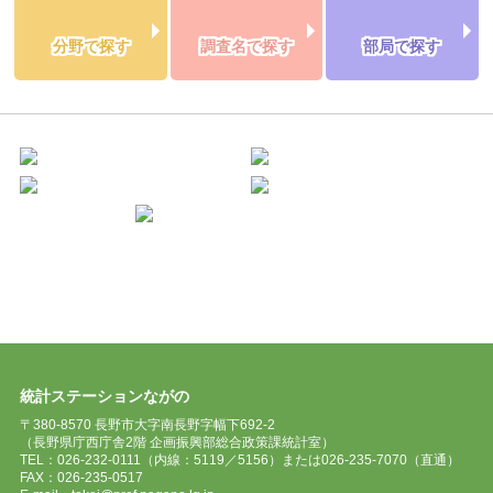
分野で探す
調査名で探す
部局で探す
統計ステーションながの
〒380-8570 長野市大字南長野字幅下692-2
（長野県庁西庁舎2階 企画振興部総合政策課統計室）
TEL：026-232-0111（内線：5119／5156）または026-235-7070（直通）
FAX：026-235-0517