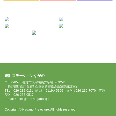
統計ステーションながの
〒380-8570 長野市大字南長野字幅下692-2
（長野県庁西庁舎2階 企画振興部総合政策課統計室）
TEL：026-232-0111（内線：5119／5156）または026-235-7070（直通）
FAX：026-235-0517
E-mail：tokei@pref.nagano.lg.jp
Copyright © Nagano Prefecture. All rights reserved.