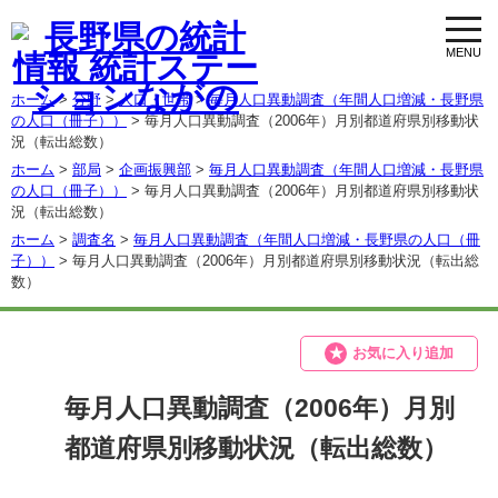
toggl
navig
ホーム
>
分野
>
人口・世帯
>
毎月人口異動調査（年間人口増減・長野県
の人口（冊子））
> 毎月人口異動調査（2006年）月別都道府県別移動状
況（転出総数）
ホーム
>
部局
>
企画振興部
>
毎月人口異動調査（年間人口増減・長野県
の人口（冊子））
> 毎月人口異動調査（2006年）月別都道府県別移動状
況（転出総数）
ホーム
>
調査名
>
毎月人口異動調査（年間人口増減・長野県の人口（冊
子））
> 毎月人口異動調査（2006年）月別都道府県別移動状況（転出総
数）
お気に入り追加
毎月人口異動調査（2006年）月別
都道府県別移動状況（転出総数）