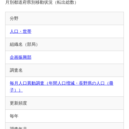
月別都道府県別移動状況（転出総数）
分野
人口・世帯
組織名（部局）
企画振興部
調査名
毎月人口異動調査（年間人口増減・長野県の人口（冊
子））
更新頻度
毎年
調査年月