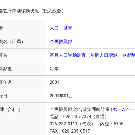
都道府県別移動状況（転入総数）
野
人口・世帯
織名（部局）
企画振興部
査名
毎月人口異動調査（年間人口増減・長野
新頻度
毎年
査年月
2001
録日
2001年01月
問い合わせ
企画振興部 総合政策課統計室 (
ホームペー
電話：026-235-7074（直通）
026-232-0111（代表） 内線：5105
FAX：026-235-0517