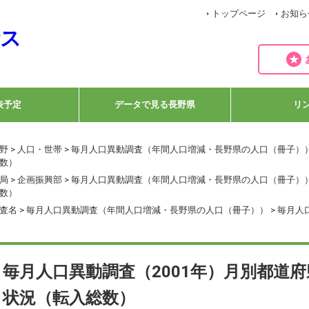
トップページ
お知ら
表予定
データで見る長野県
リ
野
>
人口・世帯
>
毎月人口異動調査（年間人口増減・長野県の人口（冊子）
数）
局
>
企画振興部
>
毎月人口異動調査（年間人口増減・長野県の人口（冊子）
数）
査名
>
毎月人口異動調査（年間人口増減・長野県の人口（冊子））
> 毎月
毎月人口異動調査（2001年）月別都道
状況（転入総数）