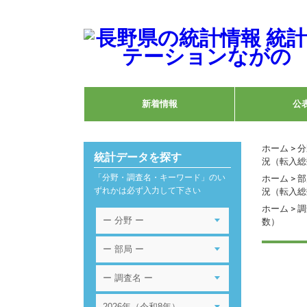
新着情報
公
ホーム
>
分
統計データを探す
況（転入総
「分野・調査名・キーワード」のい
ホーム
>
部
ずれかは必ず入力して下さい
況（転入総
ホーム
>
調
数）