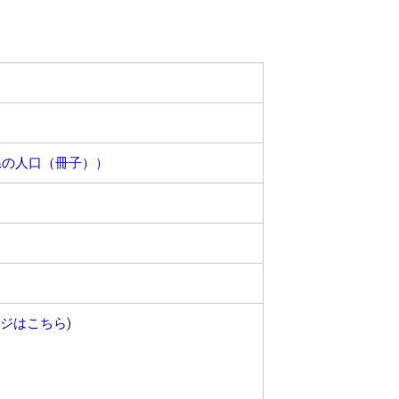
県の人口（冊子））
ジはこちら
)