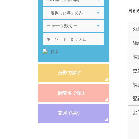
月別
分
組
調
更
分野で探す
調
調査名で探す
登
お
部局で探す