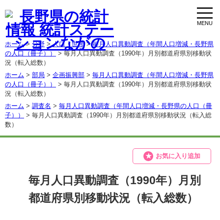
toggl
navig
ホーム
>
分野
>
人口・世帯
>
毎月人口異動調査（年間人口増減・長野県
の人口（冊子））
> 毎月人口異動調査（1990年）月別都道府県別移動状
況（転入総数）
ホーム
>
部局
>
企画振興部
>
毎月人口異動調査（年間人口増減・長野県
の人口（冊子））
> 毎月人口異動調査（1990年）月別都道府県別移動状
況（転入総数）
ホーム
>
調査名
>
毎月人口異動調査（年間人口増減・長野県の人口（冊
子））
> 毎月人口異動調査（1990年）月別都道府県別移動状況（転入総
数）
お気に入り追加
毎月人口異動調査（1990年）月別
都道府県別移動状況（転入総数）