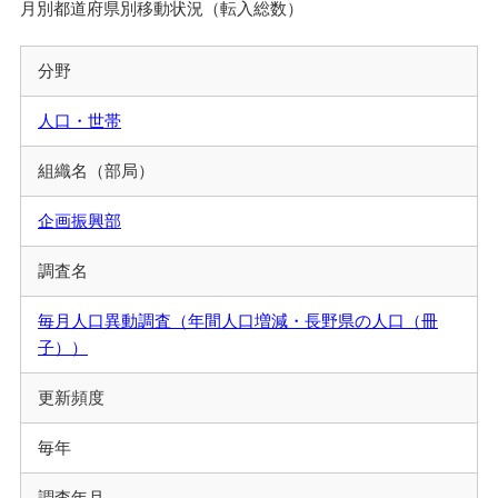
月別都道府県別移動状況（転入総数）
分野
人口・世帯
組織名（部局）
企画振興部
調査名
毎月人口異動調査（年間人口増減・長野県の人口（冊
子））
更新頻度
毎年
調査年月