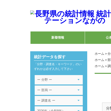
新着情報
公
ホーム
>
分
統計データを探す
ホーム
>
部
「分野・調査名・キーワード」のい
ホーム
>
調
ずれかは必ず入力して下さい
分