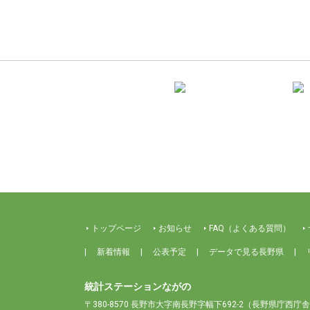
トップページ
お知らせ
FAQ（よくある質問）
新着情報
公表予定
データで見る長野県
統計ステーションながの
〒380-8570 長野市大字南長野字幅下692-2
（長野県庁西庁舎