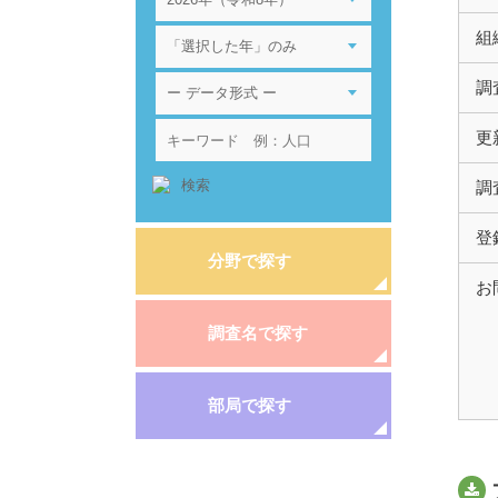
組
調
更
調
登
分野で探す
お
調査名で探す
部局で探す