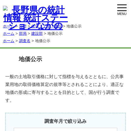
toggl
navig
ホーム
>
分野
>
住宅・土地・建設
> 地価公示
ホーム
>
部局
>
建設部
> 地価公示
ホーム
>
調査名
> 地価公示
地価公示
一般の土地取引価格に対して指標を与えるとともに、公共事
業用地の取得価格算定の規準等とされることにより、適正な
地価の形成に寄与することを目的として、国が行う調査で
す。
調査年月で絞り込み