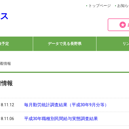
トップページ
お知ら
表予定
データで見る長野県
リ
新着情報
着情報
8.11.12
毎月勤労統計調査結果（平成30年9月分等）
8.11.06
平成30年職種別民間給与実態調査結果