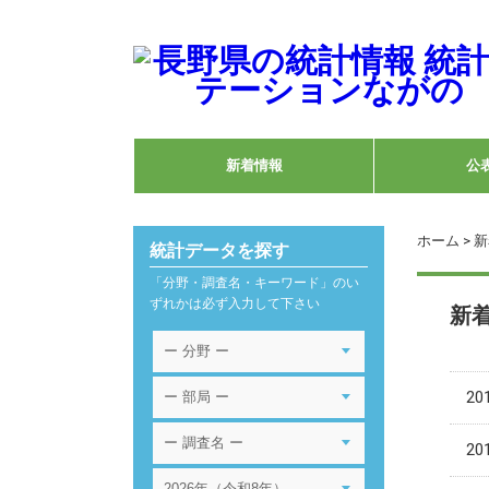
新着情報
公
ホーム
> 
統計データを探す
「分野・調査名・キーワード」のい
ずれかは必ず入力して下さい
新
201
201