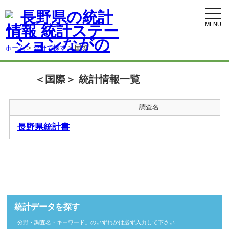
toggl
navig
ホーム
>
分野で探す
> 国際
＜国際＞ 統計情報一覧
調査名
長野県統計書
統計データを探す
「分野・調査名・キーワード」のいずれかは必ず入力して下さい