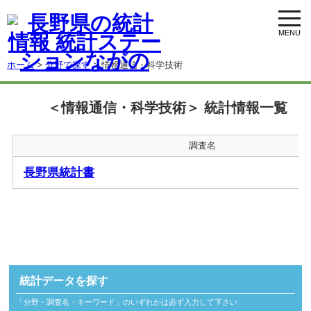
toggl
navig
ホーム
>
分野で探す
> 情報通信・科学技術
＜情報通信・科学技術＞ 統計情報一覧
調査名
長野県統計書
統計データを探す
「分野・調査名・キーワード」のいずれかは必ず入力して下さい