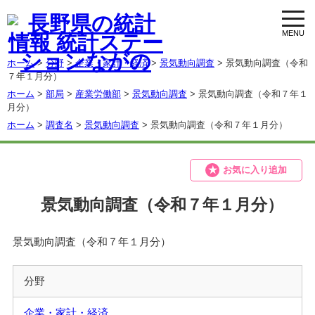
toggl
navig
ホーム
>
分野
>
企業・家計・経済
>
景気動向調査
> 景気動向調査（令和
７年１月分）
ホーム
>
部局
>
産業労働部
>
景気動向調査
> 景気動向調査（令和７年１
月分）
ホーム
>
調査名
>
景気動向調査
> 景気動向調査（令和７年１月分）
お気に入り追加
景気動向調査（令和７年１月分）
景気動向調査（令和７年１月分）
分野
企業・家計・経済