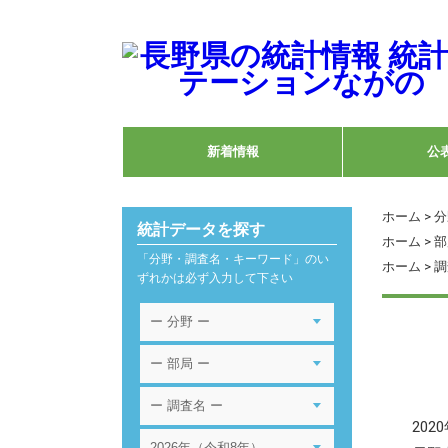
新着情報
公
ホーム
>
分
統計データを探す
ホーム
>
部
「分野・調査名・キーワード」のい
ホーム
>
調
ずれかは必ず入力して下さい
202