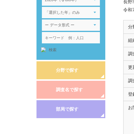
長野
令和
分
組
調
更
分野で探す
調
調査名で探す
登
お
部局で探す