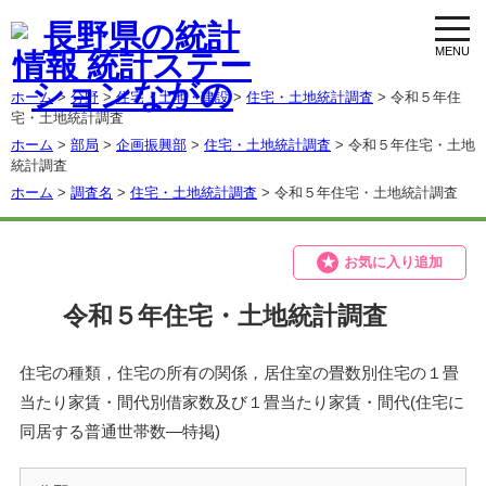
toggl
navig
ホーム
>
分野
>
住宅・土地・建設
>
住宅・土地統計調査
> 令和５年住
宅・土地統計調査
ホーム
>
部局
>
企画振興部
>
住宅・土地統計調査
> 令和５年住宅・土地
統計調査
ホーム
>
調査名
>
住宅・土地統計調査
> 令和５年住宅・土地統計調査
お気に入り追加
令和５年住宅・土地統計調査
住宅の種類，住宅の所有の関係，居住室の畳数別住宅の１畳
当たり家賃・間代別借家数及び１畳当たり家賃・間代(住宅に
同居する普通世帯数―特掲)