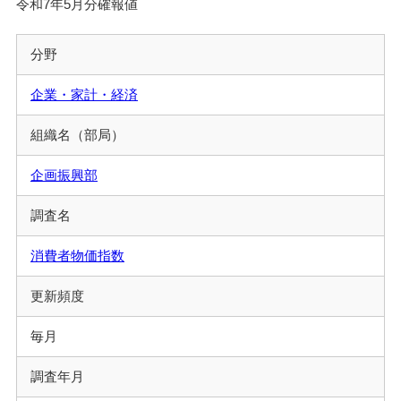
令和7年5月分確報値
分野
企業・家計・経済
組織名（部局）
企画振興部
調査名
消費者物価指数
更新頻度
毎月
調査年月