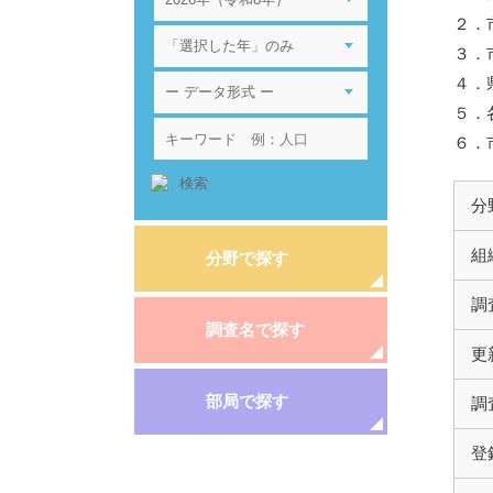
２．
３．
４．
５．
６．
分
組
分野で探す
調
調査名で探す
更
部局で探す
調
登