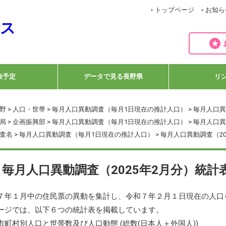
トップページ
お知ら
表予定
データで見る長野県
リ
野
>
人口・世帯
>
毎月人口異動調査（毎月1日現在の推計人口）
> 毎月人口異
局
>
企画振興部
>
毎月人口異動調査（毎月1日現在の推計人口）
> 毎月人口異
査名
>
毎月人口異動調査（毎月1日現在の推計人口）
> 毎月人口異動調査（2
毎月人口異動調査（2025年2月分）統計
７年１月中の住民票の異動を集計し、令和７年２月１日現在の人口
ージでは、以下６つの統計表を掲載しています。
市町村別人口と世帯数及び人口動態 (総数(日本人＋外国人))