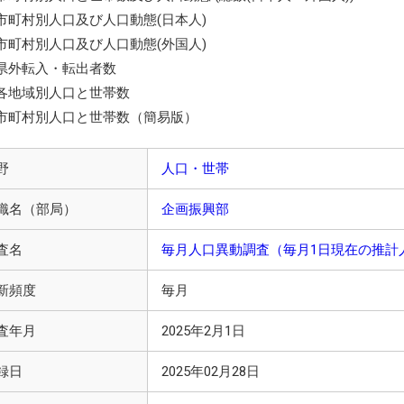
市町村別人口及び人口動態(日本人)
市町村別人口及び人口動態(外国人)
県外転入・転出者数
各地域別人口と世帯数
市町村別人口と世帯数（簡易版）
野
人口・世帯
織名（部局）
企画振興部
査名
毎月人口異動調査（毎月1日現在の推計
新頻度
毎月
査年月
2025年2月1日
録日
2025年02月28日