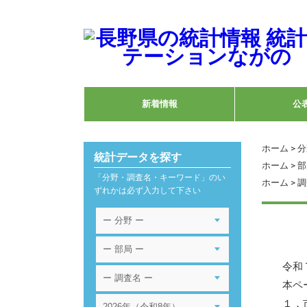
新着情報
公
ホーム
>
分
統計データを探す
ホーム
>
部
「分野・調査名・キーワード」のい
ホーム
>
調
ずれかは必ず入力して下さい
令和
本ペ
１．