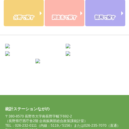
分野で探す
調査名で探す
部局で探す
統計ステーションながの
〒380-8570 長野市大字南長野字幅下692-2
（長野県庁西庁舎2階 企画振興部総合政策課統計室）
TEL：026-232-0111（内線：5119／5156）または026-235-7070（直通）