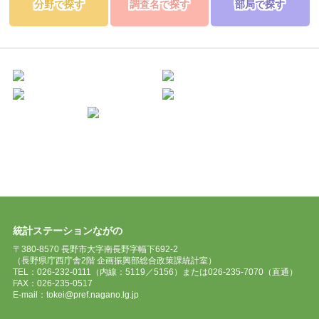
分野で探す
調査名で探す
部局で探す
統計ステーションながの
〒380-8570 長野市大字南長野字幅下692-2
（長野県庁西庁舎2階 企画振興部総合政策課統計室）
TEL：026-232-0111（内線：5119／5156）または026-235-7070（直通）
FAX：026-235-0517
E-mail：tokei@pref.nagano.lg.jp