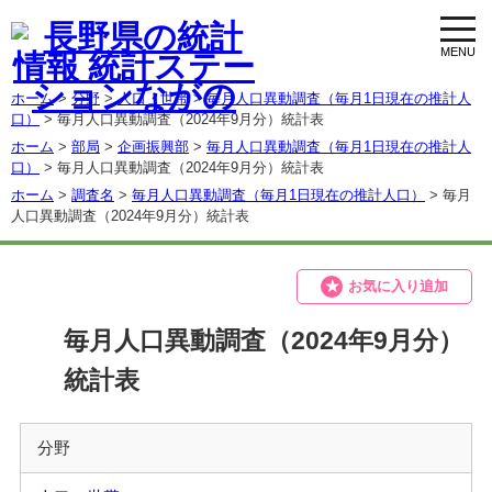
toggl
navig
ホーム
>
分野
>
人口・世帯
>
毎月人口異動調査（毎月1日現在の推計人
口）
> 毎月人口異動調査（2024年9月分）統計表
ホーム
>
部局
>
企画振興部
>
毎月人口異動調査（毎月1日現在の推計人
口）
> 毎月人口異動調査（2024年9月分）統計表
ホーム
>
調査名
>
毎月人口異動調査（毎月1日現在の推計人口）
> 毎月
人口異動調査（2024年9月分）統計表
お気に入り追加
毎月人口異動調査（2024年9月分）
統計表
分野