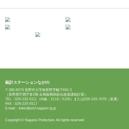
統計ステーションながの
〒380-8570 長野市大字南長野字幅下692-2
（長野県庁西庁舎2階 企画振興部総合政策課統計室）
TEL：026-232-0111（内線：5119／5156）または026-235-7070（直通）
FAX：026-235-0517
E-mail：tokei@pref.nagano.lg.jp
Copyright © Nagano Prefecture. All rights reserved.