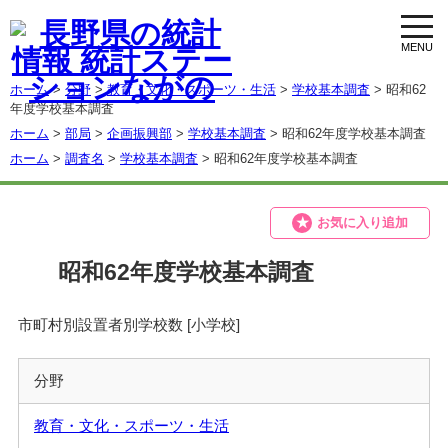
toggl
navig
ホーム
>
分野
>
教育・文化・スポーツ・生活
>
学校基本調査
> 昭和62
年度学校基本調査
ホーム
>
部局
>
企画振興部
>
学校基本調査
> 昭和62年度学校基本調査
ホーム
>
調査名
>
学校基本調査
> 昭和62年度学校基本調査
お気に入り追加
昭和62年度学校基本調査
市町村別設置者別学校数 [小学校]
分野
教育・文化・スポーツ・生活