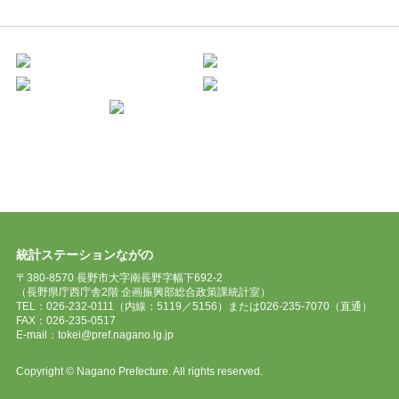
統計ステーションながの
〒380-8570 長野市大字南長野字幅下692-2
（長野県庁西庁舎2階 企画振興部総合政策課統計室）
TEL：026-232-0111（内線：5119／5156）または026-235-7070（直通）
FAX：026-235-0517
E-mail：tokei@pref.nagano.lg.jp
Copyright © Nagano Prefecture. All rights reserved.