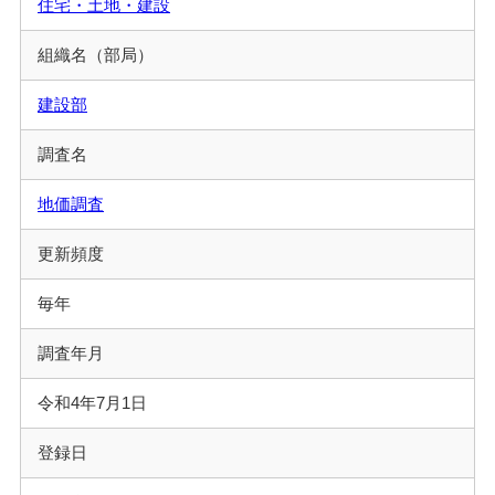
住宅・土地・建設
組織名（部局）
建設部
調査名
地価調査
更新頻度
毎年
調査年月
令和4年7月1日
登録日