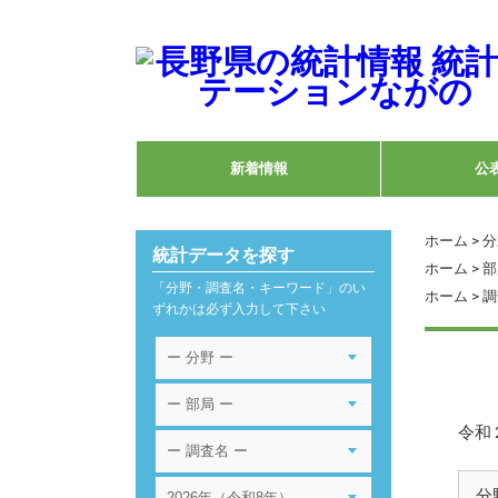
新着情報
公
ホーム
>
分
統計データを探す
ホーム
>
部
「分野・調査名・キーワード」のい
ホーム
>
調
ずれかは必ず入力して下さい
令和
分