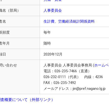
織名（部局）
人事委員会
査名
生計費、労働経済統計関係資料
新頻度
毎年
査年月
随時
録日
2020年12月
問い合わせ
人事委員会 人事委員会事務局 (
ホームペ
電話：026-235-7466（直通）
026-232-0111（代表） 内線：4236
FAX：026-235-7492
メールアドレス：jin@pref.nagano.lg.jp
調査概要について（外部リンク）