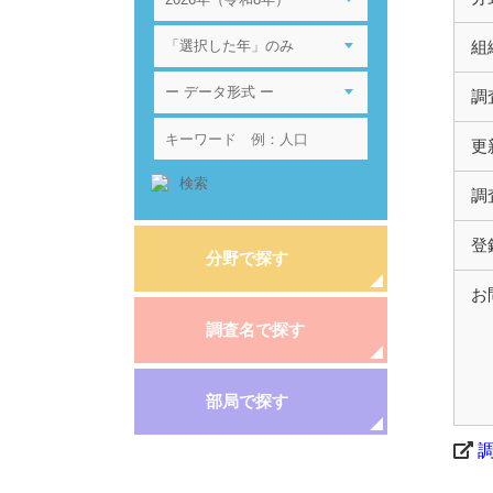
組
調
更
調
登
分野で探す
お
調査名で探す
部局で探す