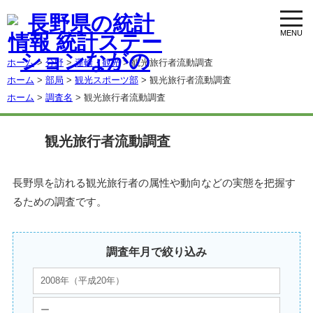
toggl
navig
ホーム
>
分野
>
運輸・観光
> 観光旅行者流動調査
ホーム
>
部局
>
観光スポーツ部
> 観光旅行者流動調査
ホーム
>
調査名
> 観光旅行者流動調査
観光旅行者流動調査
長野県を訪れる観光旅行者の属性や動向などの実態を把握す
るための調査です。
調査年月で絞り込み