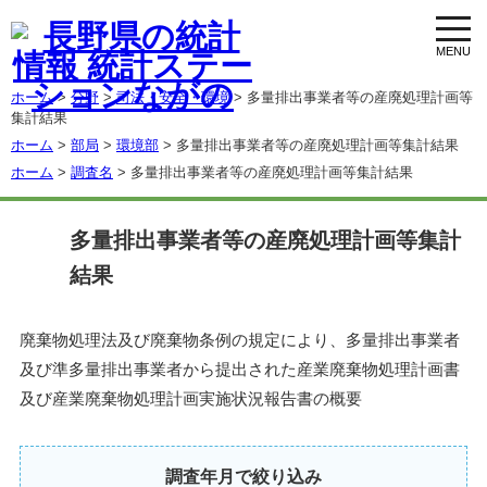
toggl
navig
ホーム
>
分野
>
司法・安全・環境
> 多量排出事業者等の産廃処理計画等
集計結果
ホーム
>
部局
>
環境部
> 多量排出事業者等の産廃処理計画等集計結果
ホーム
>
調査名
> 多量排出事業者等の産廃処理計画等集計結果
多量排出事業者等の産廃処理計画等集計
結果
廃棄物処理法及び廃棄物条例の規定により、多量排出事業者
及び準多量排出事業者から提出された産業廃棄物処理計画書
及び産業廃棄物処理計画実施状況報告書の概要
調査年月で絞り込み