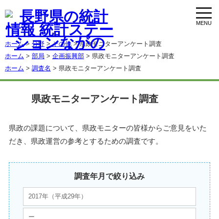
toggl
navig
ホーム
>
分野
>
その他
> 県政モニターアンケート調査
ホーム
>
部局
>
企画振興部
> 県政モニターアンケート調査
ホーム
>
調査名
> 県政モニターアンケート調査
県政モニターアンケート調査
県政の課題について、県政モニターの皆様からご意見をいた
だき、県政運営の参考とするための調査です。
調査年月で絞り込み