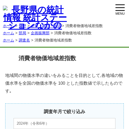
toggl
navig
ホーム
>
分野
>
企業・家計・経済
> 消費者物価地域差指数
ホーム
>
部局
>
企画振興部
> 消費者物価地域差指数
ホーム
>
調査名
> 消費者物価地域差指数
消費者物価地域差指数
地域間の物価水準の違いをみることを目的として,各地域の物
価水準を全国の物価水準を 100 とした指数値で示したもので
す｡
調査年月で絞り込み