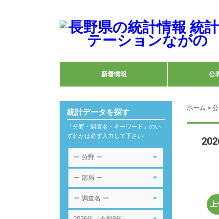
新着情報
公
ホーム
> 
統計データを探す
「分野・調査名・キーワード」のい
ずれかは必ず入力して下さい
20
上