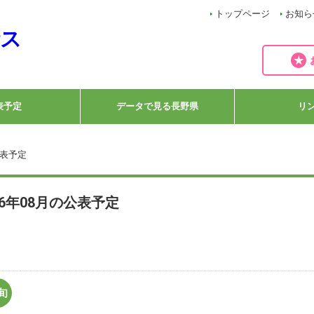
トップページ
お知ら
表予定
データで見る長野県
リ
公表予定
26年08月の公表予定
旬