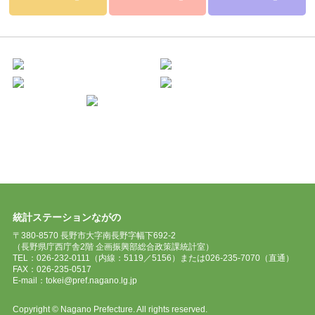
統計ステーションながの
〒380-8570 長野市大字南長野字幅下692-2
（長野県庁西庁舎2階 企画振興部総合政策課統計室）
TEL：026-232-0111（内線：5119／5156）または026-235-7070（直通）
FAX：026-235-0517
E-mail：tokei@pref.nagano.lg.jp
Copyright © Nagano Prefecture. All rights reserved.