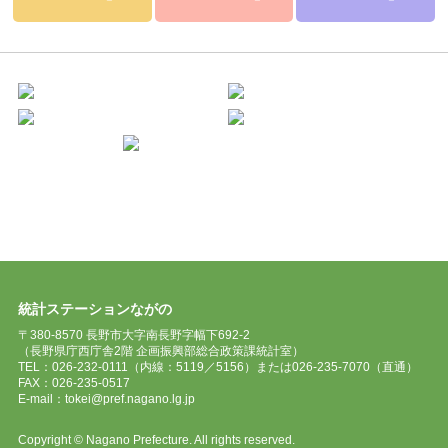
統計ステーションながの
〒380-8570 長野市大字南長野字幅下692-2
（長野県庁西庁舎2階 企画振興部総合政策課統計室）
TEL：026-232-0111（内線：5119／5156）または026-235-7070（直通）
FAX：026-235-0517
E-mail：tokei@pref.nagano.lg.jp
Copyright © Nagano Prefecture. All rights reserved.