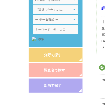
詳
【
企
電
F
メ
分野で探す
調査名で探す
2
部局で探す
2