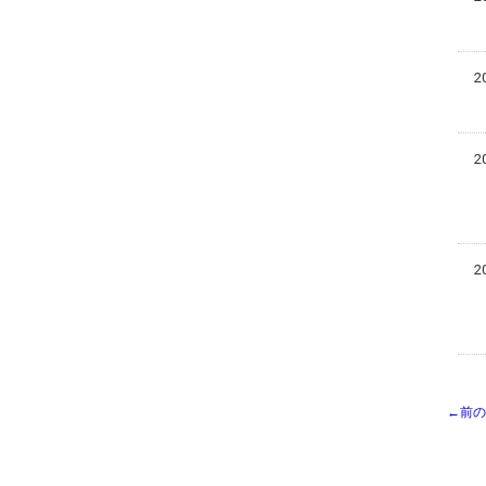
2
2
2
←前の