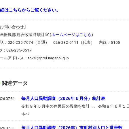
細はこちらからご覧ください。
お問い合わせ】
画振興部 総合政策課統計室 (
ホームページはこちら
)
話：026-235-7074（直通） 026-232-0111（代表） 内線：5105
AX：026-235-0517
ールアドレス：tokei@pref.nagano.lg.jp
関連データ
毎月人口異動調査（2026年６月分）統計表
026.07.31
令和８年５月中の住民票の異動を集計し、令和８年６月１
本ペ
毎月人口異動調査（2026年）市町村別人口と世帯数
026.07.31