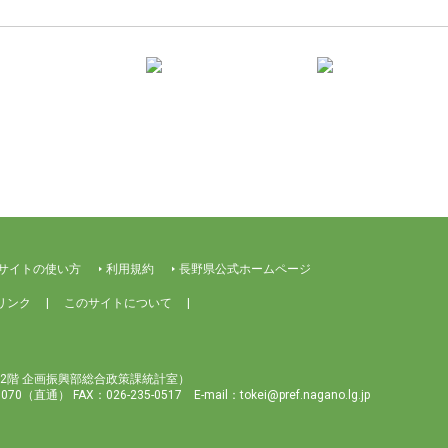
サイトの使い方
利用規約
長野県公式ホームページ
リンク
このサイトについて
2階 企画振興部総合政策課統計室）
-7070（直通）
FAX：026-235-0517
E-mail：tokei@pref.nagano.lg.jp