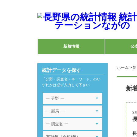
新着情報
公
ホーム
>
新
統計データを探す
「分野・調査名・キーワード」のい
ずれかは必ず入力して下さい
新
20
長