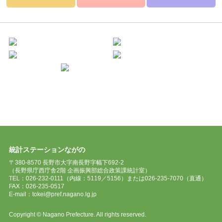
統計ステーションながの
〒380-8570 長野市大字南長野字幅下692-2
（長野県庁西庁舎2階 企画振興部総合政策課統計室）
TEL：026-232-0111（内線：5119／5156）または026-235-7070（直通）
FAX：026-235-0517
E-mail：tokei@pref.nagano.lg.jp
Copyright © Nagano Prefecture. All rights reserved.