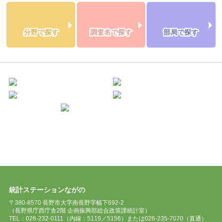
分野で探す
調査名で探す
部局で探す
統計ステーションながの
〒380-8570 長野市大字南長野字幅下692-2
（長野県庁西庁舎2階 企画振興部総合政策課統計室）
TEL：026-232-0111（内線：5119／5156）または026-235-7070（直通）